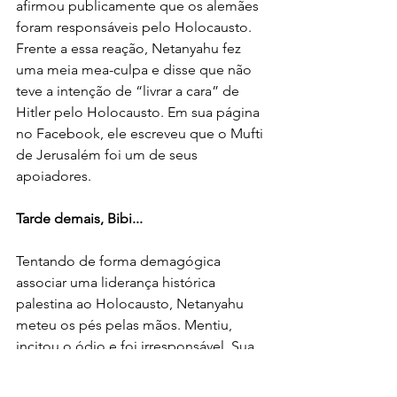
afirmou publicamente que os alemães 
foram responsáveis pelo Holocausto. 
Frente a essa reação, Netanyahu fez 
uma meia mea-culpa e disse que não 
teve a intenção de “livrar a cara” de 
Hitler pelo Holocausto. Em sua página 
no Facebook, ele escreveu que o Mufti 
de Jerusalém foi um de seus 
apoiadores. 
Tarde demais, Bibi...
Tentando de forma demagógica 
associar uma liderança histórica 
palestina ao Holocausto, Netanyahu 
meteu os pés pelas mãos. Mentiu, 
incitou o ódio e foi irresponsável. Sua 
tentativa de associar a causa palestina 
ao Holocausto é exagerada e 