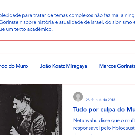
exidade para tratar de temas complexos não faz mal a ning
instein sobre história e atualidade de Israel, do sionismo e 
que um texto acadêmico.
rdo do Muro
João Koatz Miragaya
Marcos Gorinst
-
23 de out. de 2015
Tudo por culpa do Muf
Netanyahu disse que o muft
responsável pelo Holocaust