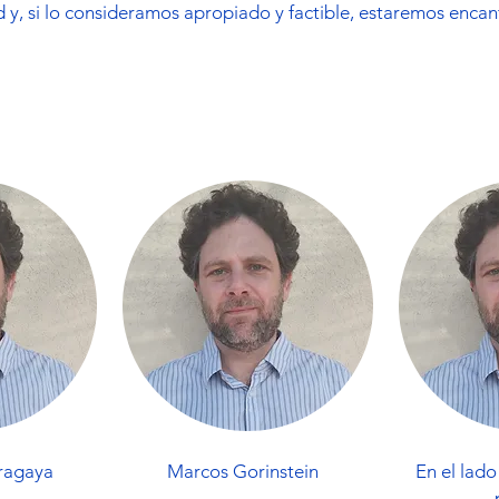
d y, si lo consideramos apropiado y factible, estaremos enca
ragaya
Marcos Gorinstein
En el lado