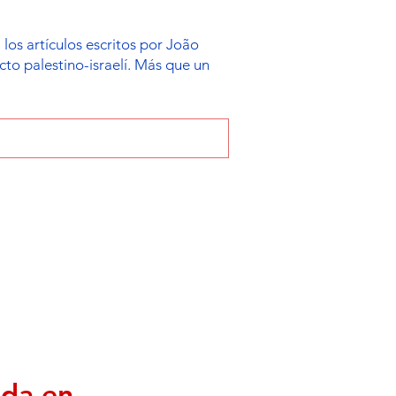
os artículos escritos por João
icto palestino-israelí. Más que un
ada en