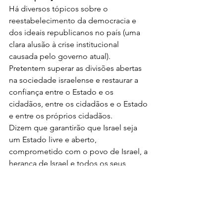
Há diversos tópicos sobre o 
reestabelecimento da democracia e 
dos ideais republicanos no país (uma 
clara alusão à crise institucional 
causada pelo governo atual).
Pretentem superar as divisões abertas 
na sociedade israelense e restaurar a 
confiança entre o Estado e os 
cidadãos, entre os cidadãos e o Estado 
e entre os próprios cidadãos.
Dizem que garantirão que Israel seja 
um Estado livre e aberto, 
comprometido com o povo de Israel, a 
herança de Israel e todos os seus 
cidadãos, respeitar a decisão da 
maioria, os direitos da minoria, os 
direitos humanos, o Estado de direito, 
a boa administração pública e a 