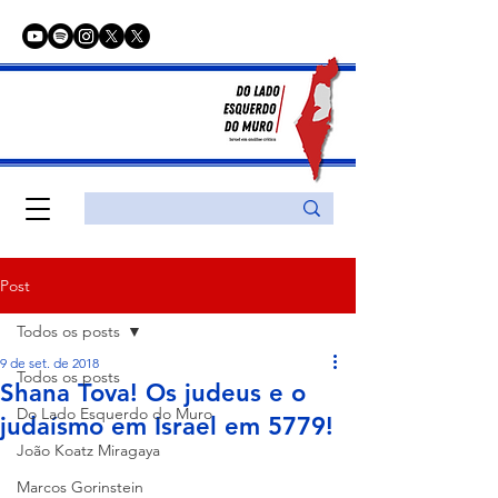
Post
Todos os posts
9 de set. de 2018
Todos os posts
Shana Tova! Os judeus e o
Do Lado Esquerdo do Muro
judaísmo em Israel em 5779!
João Koatz Miragaya
Marcos Gorinstein