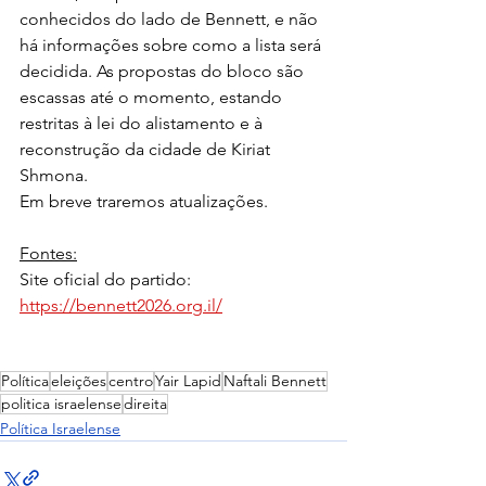
conhecidos do lado de Bennett, e não 
há informações sobre como a lista será 
decidida. As propostas do bloco são 
escassas até o momento, estando 
restritas à lei do alistamento e à 
reconstrução da cidade de Kiriat 
Shmona.
Em breve traremos atualizações.
Fontes:
Site oficial do partido:
https://bennett2026.org.il/
Política
eleições
centro
Yair Lapid
Naftali Bennett
politica israelense
direita
Política Israelense