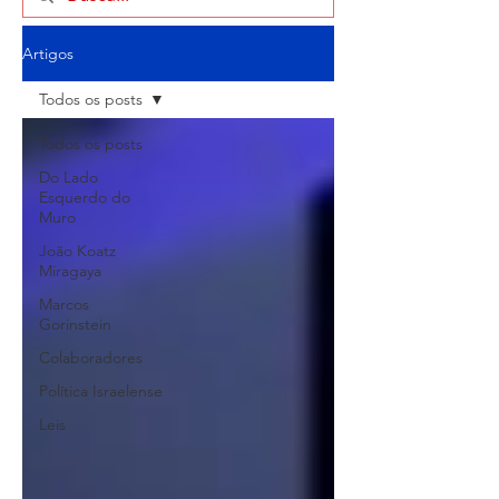
Artigos
Todos os posts
Todos os posts
Do Lado
Esquerdo do
Muro
João Koatz
Miragaya
Marcos
Gorinstein
Colaboradores
Política Israelense
Leis