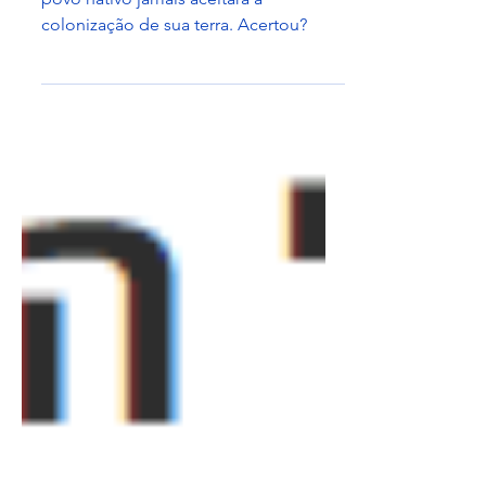
Falsa simetria
Jabotinsky defendia a ideia de que um
povo nativo jamais aceitará a
colonização de sua terra. Acertou?