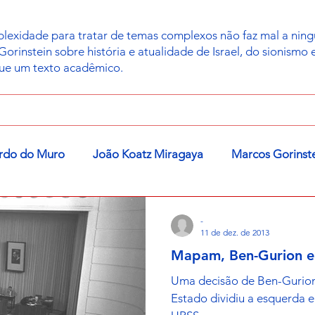
exidade para tratar de temas complexos não faz mal a ning
instein sobre história e atualidade de Israel, do sionismo e 
que um texto acadêmico.
rdo do Muro
João Koatz Miragaya
Marcos Gorinst
-
11 de dez. de 2013
Mapam, Ben-Gurion e 
Uma decisão de Ben-Gurion
Estado dividiu a esquerda e 